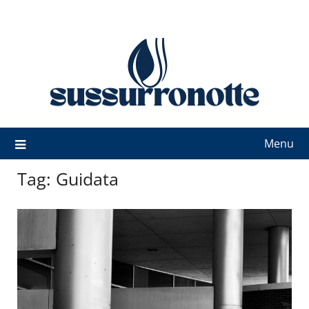
Skip
to
content
Menu
Tag:
Guidata