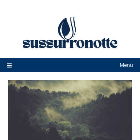
Skip
to
content
Menu