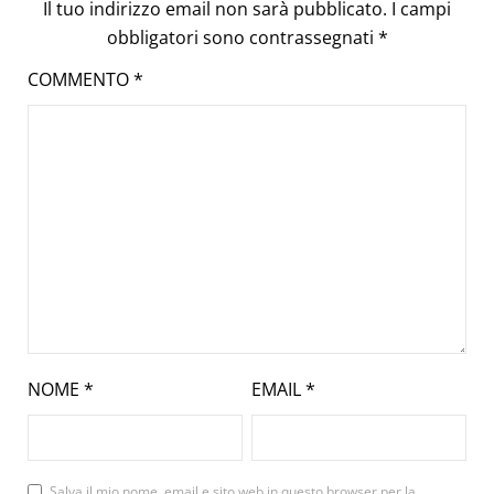
Il tuo indirizzo email non sarà pubblicato.
I campi
obbligatori sono contrassegnati
*
COMMENTO
*
NOME
*
EMAIL
*
Salva il mio nome, email e sito web in questo browser per la