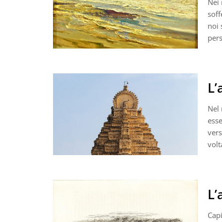
Nei 
soff
noi 
per
L’
Nel 
esse
vers
volt
L’
Capi