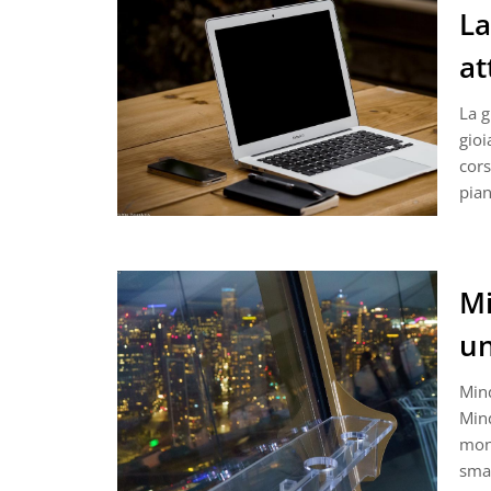
La
at
La g
gioi
cors
pian
Mi
un
Mind
Mind
mond
sma