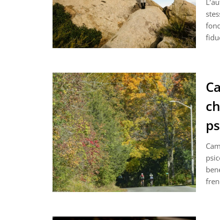
L’au
stes
fond
fidu
Ca
ch
ps
Camb
psic
ben
fren