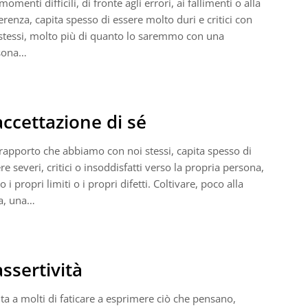
momenti difficili, di fronte agli errori, ai fallimenti o alla
erenza, capita spesso di essere molto duri e critici con
stessi, molto più di quanto lo saremmo con una
sona…
accettazione di sé
rapporto che abbiamo con noi stessi, capita spesso di
re severi, critici o insoddisfatti verso la propria persona,
o i propri limiti o i propri difetti. Coltivare, poco alla
a, una…
assertività
ta a molti di faticare a esprimere ciò che pensano,