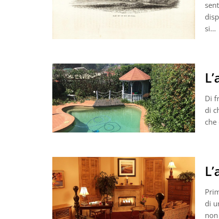
sent
disp
si…
L’
Di f
di c
che 
L’
Prim
di u
non 