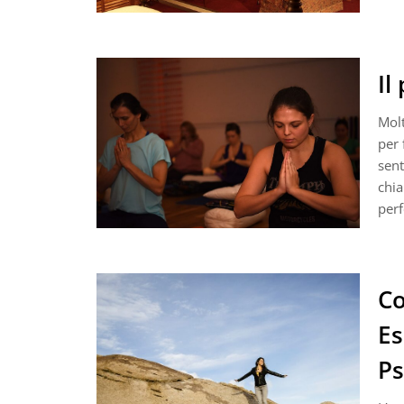
Il
Molt
per 
sent
chia
per
Co
Es
Ps