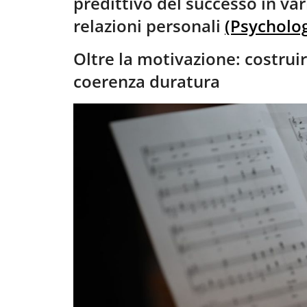
predittivo del successo in vari
relazioni personali
(Psycholo
Oltre la motivazione: costrui
coerenza duratura