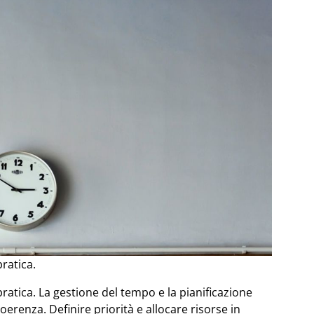
ratica.
ratica. La gestione del tempo e la pianificazione
erenza. Definire priorità e allocare risorse in